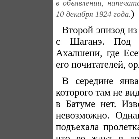
в объявлении, напечат
)
10 декабря 1924 года.
Второй эпизод из
с Шаганэ. Под 
Ахалшени, где Есе
его почитателей, о
В середине янва
которого там не ви
в Батуме нет. Из
невозможно. Одна
подъехала пролетк
что ее ждут в до