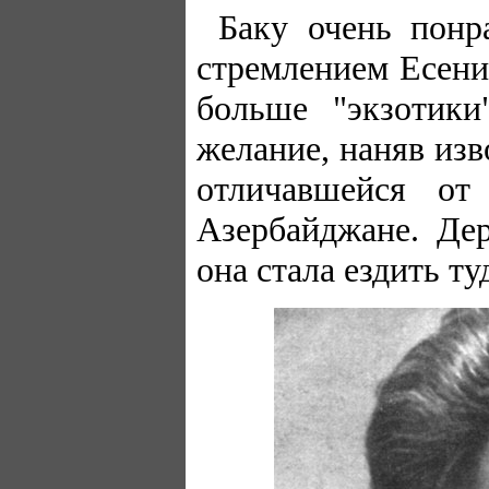
Баку очень понр
стремлением Есени
больше "экзотики
желание, наняв из
отличавшейся от
Азербайджане. Дер
она стала ездить т