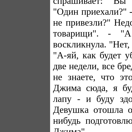
спрашивает: "Вы 
"Один приехали?" -
не привезли?" Нед
товарищи". - "
воскликнула. "Нет,
"А-яй, как будет 
две недели, все б
не знаете, что эт
Джима сюда, я бу
лапу - и буду зд
Девушка отошла о
нибудь подготовл
Джима".