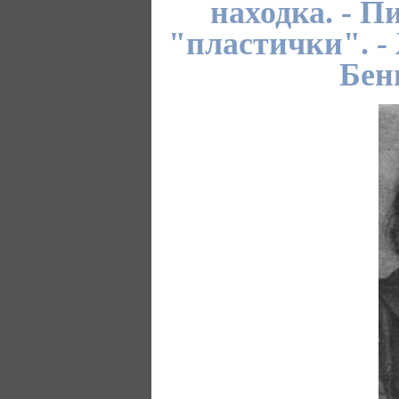
находка. - П
"пластички". -
Бен