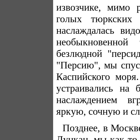
извозчике, мимо 
голых тюркских 
наслаждалась вид
необыкновенной 
безлюдной "персид
"Персию", мы спус
Каспийского моря
устраивались на 
наслаждением вг
яркую, сочную и с
Позднее, в Москв
Дункан, мы как-то