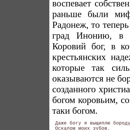
воспевает собстве
раньше были миф
Радонеж, то тепер
град Инонию, в 
Коровий бог, в к
крестьянских над
которые так сил
оказываются не бор
созданного христи
богом коровьим, с
таки богом.
 Даже богу я выщиплю бороду
 Оскалом моих зубов. 
