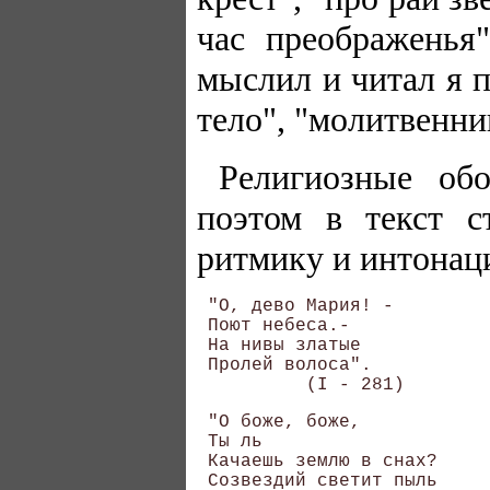
час преображенья"
мыслил и читал я п
тело", "молитвенни
Религиозные об
поэтом в текст с
ритмику и интонац
 "О, дево Мария! - 

 Поют небеса.- 

 На нивы златые 

 Пролей волоса". 

 "О боже, боже, 

 Ты ль 

 Качаешь землю в снах? 

 Созвездий светит пыль 
