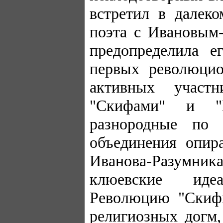
встретил в далеко
поэта с Ивановым
предопределила е
первых революцио
активных участ
"Скифами" и "Но
разнородные по 
объединения опир
Иванова-Разумник
клюевские идеа
Революцию "Скифы
религиозных догм,