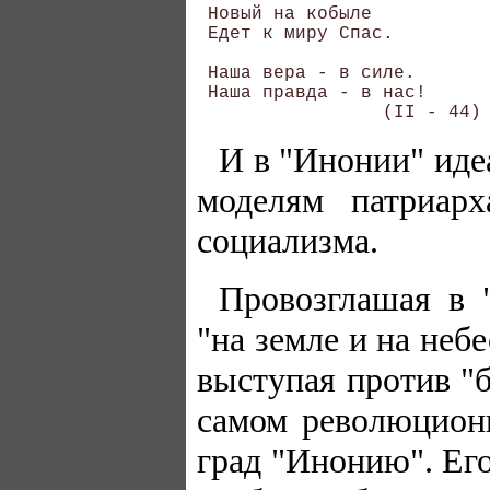
 Новый на кобыле 

 Едет к миру Спас. 

 Наша вера - в силе. 

 Наша правда - в нас! 

И в "Инонии" иде
моделям патриарх
социализма.
Провозглашая в 
"на земле и на неб
выступая против "б
самом революционн
град "Инонию". Его