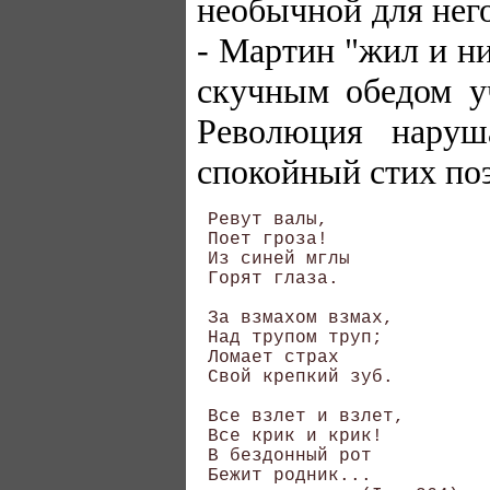
необычной для нег
- Мартин "жил и ни
скучным обедом уч
Революция нару
спокойный стих по
 Ревут валы, 

 Поет гроза! 

 Из синей мглы 

 Горят глаза. 

 За взмахом взмах, 

 Над трупом труп; 

 Ломает страх 

 Свой крепкий зуб. 

 Все взлет и взлет, 

 Все крик и крик! 

 В бездонный рот 

 Бежит родник... 
