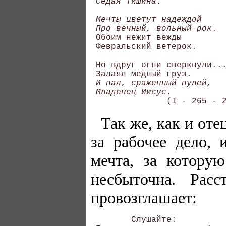
 Седая тишина
. 

Мечты цветут надеждой 

 Про вечный, вольный рок
. 

 Обоим нежит вежды 

 Февральский ветерок. 

 Но вдруг огни сверкнули...
 Залаял медный груз. 

И пал, сраженный пулей, 

 Младенец Иисус
. 

Так же, как и оте
за рабочее дело, 
мечта, за котору
несбыточна. Расс
провозглашает:
        Слушайте: 
