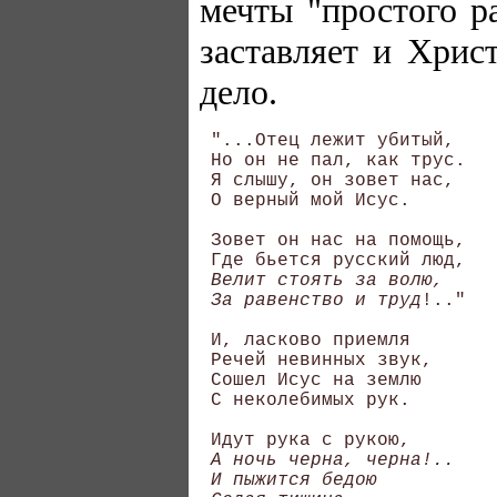
мечты "простого р
заставляет и Хрис
дело.
 "...Отец лежит убитый, 

 Но он не пал, как трус. 

 Я слышу, он зовет нас, 

 О верный мой Исус. 

 Зовет он нас на помощь, 

 Где бьется русский люд, 

Велит стоять за волю, 

 За равенство и труд
!.." 

 И, ласково приемля 

 Речей невинных звук, 

 Сошел Исус на землю 

 С неколебимых рук. 

 Идут рука с рукою, 

А ночь черна, черна!.. 

 И пыжится бедою 
