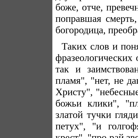
боже, отче, превеч
поправшая смерть, 
богородица, преобр
Таких слов и пон
фразеологических 
так и заимствова
пламя", "нет, не д
Христу", "небесны
божьи клики", "п
златой тучки гляд
петух", "и голго
крест", "про рай зв